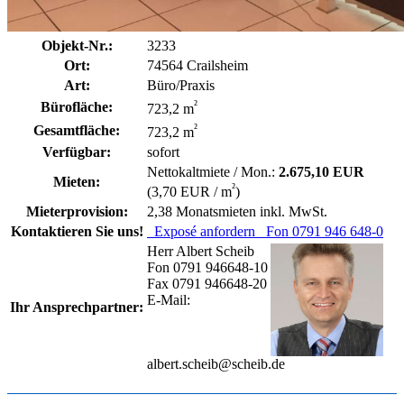
Objekt-Nr.:
3233
Ort:
74564 Crailsheim
Art:
Büro/Praxis
²
Bürofläche:
723,2 m
²
Gesamtfläche:
723,2 m
Verfügbar:
sofort
Nettokaltmiete / Mon.:
2.675,10 EUR
Mieten:
²
(3,70 EUR / m
)
Mieterprovision:
2,38 Monatsmieten inkl. MwSt.
Kontaktieren Sie uns!
Exposé anfordern
Fon 0791 946 648-0
Herr Albert Scheib
Fon 0791 946648-10
Fax 0791 946648-20
E-Mail:
Ihr Ansprechpartner:
albert.scheib@scheib.de