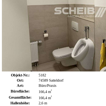
Objekt-Nr.:
5182
Ort:
74589 Satteldorf
Art:
Büro/Praxis
²
Bürofläche:
166,4 m
²
Gesamtfläche:
166,4 m
Hallenhöhe:
2,6 m