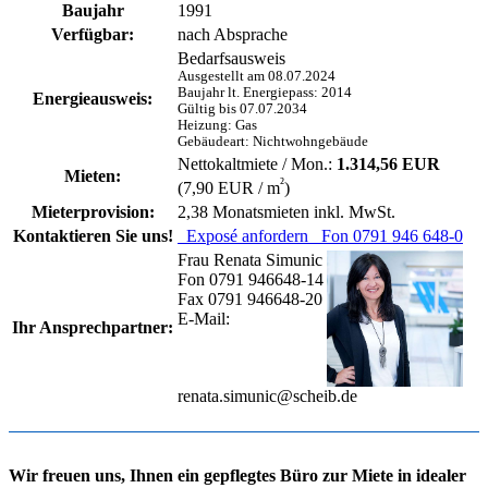
Baujahr
1991
Verfügbar:
nach Absprache
Bedarfsausweis
Ausgestellt am 08.07.2024
Baujahr lt. Energiepass: 2014
Energieausweis:
Gültig bis 07.07.2034
Heizung: Gas
Gebäudeart: Nichtwohngebäude
Nettokaltmiete / Mon.:
1.314,56 EUR
Mieten:
²
(7,90 EUR / m
)
Mieterprovision:
2,38 Monatsmieten inkl. MwSt.
Kontaktieren Sie uns!
Exposé anfordern
Fon 0791 946 648-0
Frau Renata Simunic
Fon 0791 946648-14
Fax 0791 946648-20
E-Mail:
Ihr Ansprechpartner:
renata.simunic@scheib.de
Wir freuen uns, Ihnen ein gepflegtes Büro zur Miete in idealer