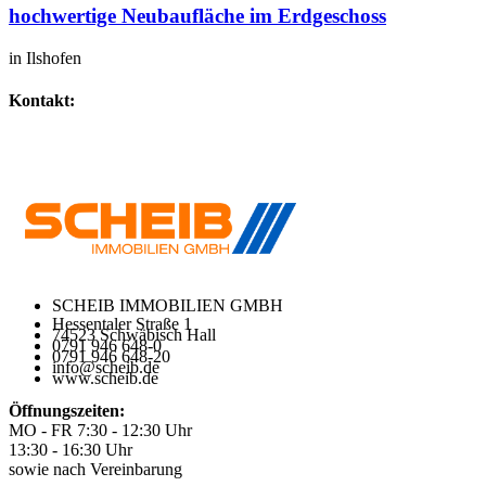
hochwertige Neubaufläche im Erdgeschoss
in Ilshofen
Kontakt:
IHR SPEZIALIST FÜR GEWERBEIMMOBILIEN
SCHEIB IMMOBILIEN GMBH
Hessentaler Straße 1
74523 Schwäbisch Hall
0791 946 648-0
0791 946 648-20
info@scheib.de
www.scheib.de
Öffnungszeiten:
MO - FR 7:30 - 12:30 Uhr
13:30 - 16:30 Uhr
sowie nach Vereinbarung