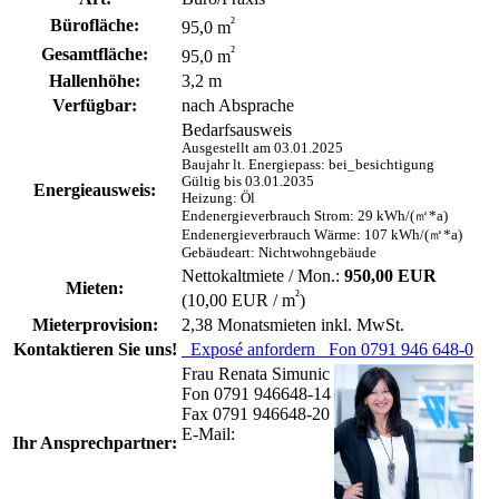
²
Bürofläche:
95,0 m
²
Gesamtfläche:
95,0 m
Hallenhöhe:
3,2 m
Verfügbar:
nach Absprache
Bedarfsausweis
Ausgestellt am 03.01.2025
Baujahr lt. Energiepass: bei_besichtigung
Gültig bis 03.01.2035
Energieausweis:
Heizung: Öl
Endenergieverbrauch Strom: 29 kWh/(㎡*a)
Endenergieverbrauch Wärme: 107 kWh/(㎡*a)
Gebäudeart: Nichtwohngebäude
Nettokaltmiete / Mon.:
950,00 EUR
Mieten:
²
(10,00 EUR / m
)
Mieterprovision:
2,38 Monatsmieten inkl. MwSt.
Kontaktieren Sie uns!
Exposé anfordern
Fon 0791 946 648-0
Frau Renata Simunic
Fon 0791 946648-14
Fax 0791 946648-20
E-Mail:
Ihr Ansprechpartner: