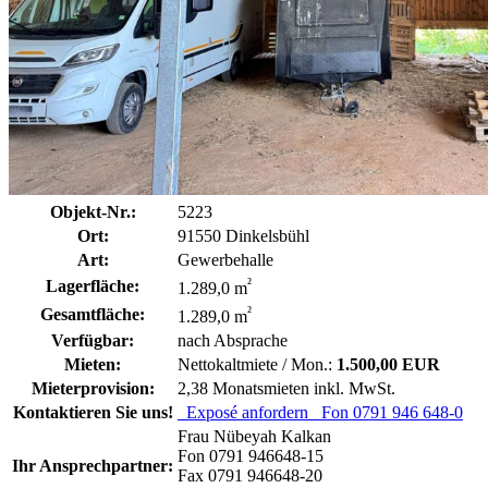
Objekt-Nr.:
5223
Ort:
91550 Dinkelsbühl
Art:
Gewerbehalle
²
Lagerfläche:
1.289,0 m
²
Gesamtfläche:
1.289,0 m
Verfügbar:
nach Absprache
Mieten:
Nettokaltmiete / Mon.:
1.500,00 EUR
Mieterprovision:
2,38 Monatsmieten inkl. MwSt.
Kontaktieren Sie uns!
Exposé anfordern
Fon 0791 946 648-0
Frau Nübeyah Kalkan
Fon 0791 946648-15
Ihr Ansprechpartner:
Fax 0791 946648-20