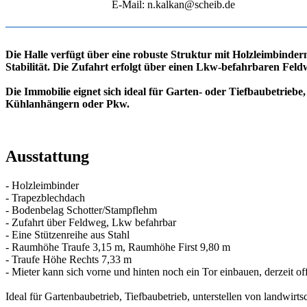
E-Mail: n.kalkan@scheib.de
Die Halle verfügt über eine robuste Struktur mit Holzleimbinder
Stabilität. Die Zufahrt erfolgt über einen Lkw-befahrbaren Feld
Die Immobilie eignet sich ideal für Garten- oder Tiefbaubetrieb
Kühlanhängern oder Pkw.
Ausstattung
- Holzleimbinder
- Trapezblechdach
- Bodenbelag Schotter/Stampflehm
- Zufahrt über Feldweg, Lkw befahrbar
- Eine Stützenreihe aus Stahl
- Raumhöhe Traufe 3,15 m, Raumhöhe First 9,80 m
- Traufe Höhe Rechts 7,33 m
- Mieter kann sich vorne und hinten noch ein Tor einbauen, derzeit of
Ideal für Gartenbaubetrieb, Tiefbaubetrieb, unterstellen von landwir