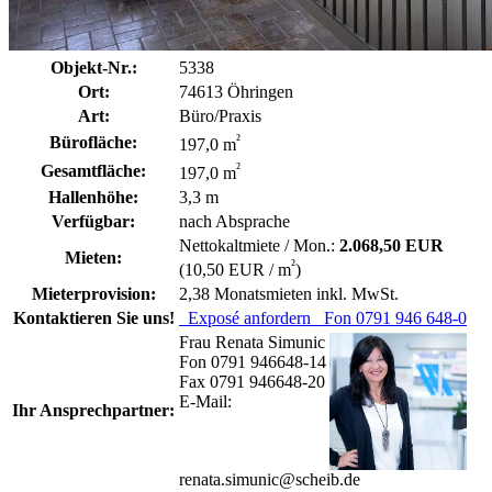
Objekt-Nr.:
5338
Ort:
74613 Öhringen
Art:
Büro/Praxis
²
Bürofläche:
197,0 m
²
Gesamtfläche:
197,0 m
Hallenhöhe:
3,3 m
Verfügbar:
nach Absprache
Nettokaltmiete / Mon.:
2.068,50 EUR
Mieten:
²
(10,50 EUR / m
)
Mieterprovision:
2,38 Monatsmieten inkl. MwSt.
Kontaktieren Sie uns!
Exposé anfordern
Fon 0791 946 648-0
Frau Renata Simunic
Fon 0791 946648-14
Fax 0791 946648-20
E-Mail:
Ihr Ansprechpartner:
renata.simunic@scheib.de