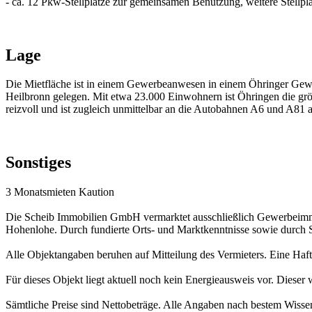
- ca. 12 Pkw-Stellplätze zur gemeinsamen Benutzung, weitere Stellpl
Lage
Die Mietfläche ist in einem Gewerbeanwesen in einem Öhringer Gewe
Heilbronn gelegen. Mit etwa 23.000 Einwohnern ist Öhringen die grö
reizvoll und ist zugleich unmittelbar an die Autobahnen A6 und A81
Sonstiges
3 Monatsmieten Kaution
Die Scheib Immobilien GmbH vermarktet ausschließlich Gewerbeimm
Hohenlohe. Durch fundierte Orts- und Marktkenntnisse sowie durch 
Alle Objektangaben beruhen auf Mitteilung des Vermieters. Eine Haf
Für dieses Objekt liegt aktuell noch kein Energieausweis vor. Dieser 
Sämtliche Preise sind Nettobeträge. Alle Angaben nach bestem Wissen