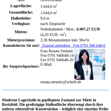
²
Lagerfläche:
1.644,6 m
²
Gesamtfläche:
1.644,6 m
Hallenhöhe:
9,4 m
Verfügbar:
nach Absprache
Nettokaltmiete / Mon.:
6.907,27 EUR
Mieten:
²
(4,20 EUR / m
)
Mieterprovision:
2,38 Monatsmieten inkl. MwSt.
Kontaktieren Sie uns!
Exposé anfordern
Fon 0791 946 648-0
Frau Renata Simunic
Fon 0791 946648-14
Fax 0791 946648-20
E-Mail:
Ihr Ansprechpartner:
renata.simunic@scheib.de
Moderne Lagerhalle in gepflegtem Zustand zur Miete in
Bretzfeld. Die großzügige Hallenfläche überzeugt durch ihre
nahezu stützenfreie Konstruktion – lediglich eine einzelne Reihe