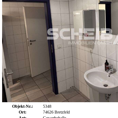
Objekt-Nr.:
5348
Ort:
74626 Bretzfeld
Art:
Gewerbehalle