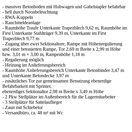
- massiver Betonboden mit Hubwagen und Gabelstapler befahrbar
- hell durch Neonbeleuchtung
- RWA-Kuppeln
- Rauchmeldeanlage
- Raumhöhe Traufe Unterkante Trapezblech 9,62 m, Raumhöhe im
First Unterkante Stahlträger 9,39 m, Unterkante im First
Trapezblech 9,77 m
- Zugang über zwei Sektionaltore, Rampe mit Höhenregulierung
und einer betonierten Rampe, Tor 2,69 m Breite x 2,99 m Höhe
bzw. 3,01 m × 3,00 m, Rampenhöhe 1,18 m
- Regalierung möglich
- Heizung im Anlieferungsbereich
- Raumhöhe Anlieferungsbereich Unterkante Betonbinder 3,47 m
und Unterkante Betondecke 3,97 m
- zusätzliches Tor zur gemeinsamen Benutzung ebenerdige
Befahrbarkeit mit Sprinter,
ebenerdiges Sektionaltor 2,98 m Breite x 3,49 m Höhe
- 2 Pkw Stellplätze im Außenbereich für die Lagermitarbeiter
- 3 Stellplätze für Sattelauflieger
- Zaun mit Schiebetor
- Versandbüro, ca. 48 m² mit Wc