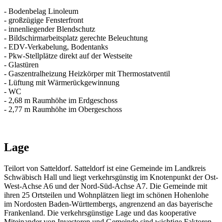
- Bodenbelag Linoleum
- großzügige Fensterfront
- innenliegender Blendschutz
- Bildschirmarbeitsplatz gerechte Beleuchtung
- EDV-Verkabelung, Bodentanks
- Pkw-Stellplätze direkt auf der Westseite
- Glastüren
- Gaszentralheizung Heizkörper mit Thermostatventil
- Lüftung mit Wärmerückgewinnung
- WC
- 2,68 m Raumhöhe im Erdgeschoss
- 2,77 m Raumhöhe im Obergeschoss
Lage
Teilort von Satteldorf. Satteldorf ist eine Gemeinde im Landkreis
Schwäbisch Hall und liegt verkehrsgünstig im Knotenpunkt der Ost-
West-Achse A6 und der Nord-Süd-Achse A7. Die Gemeinde mit
ihren 25 Ortsteilen und Wohnplätzen liegt im schönen Hohenlohe
im Nordosten Baden-Württembergs, angrenzend an das bayerische
Frankenland. Die verkehrsgünstige Lage und das kooperative
Miteinander von Investoren und Gemeinde sind wichtige Faktoren,