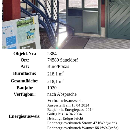
Objekt-Nr.:
5384
Ort:
74589 Satteldorf
Art:
Büro/Praxis
²
Bürofläche:
218,1 m
²
Gesamtfläche:
218,1 m
Baujahr
1920
Verfügbar:
nach Absprache
Verbrauchsausweis
Ausgestellt am 15.04.2024
Baujahr lt. Energiepass: 2014
Gültig bis 14.04.2034
Energieausweis:
Heizung: Erdgas leicht
Endenergieverbrauch Strom: 47 kWh/(㎡*a)
Endenergieverbrauch Wärme: 66 kWh/(㎡*a)