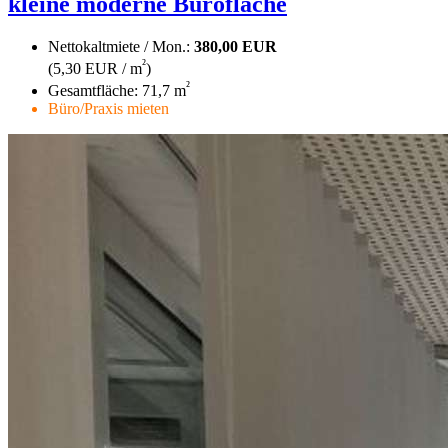
kleine moderne Bürofläche
Nettokaltmiete / Mon.:
380,00 EUR
²
(5,30 EUR / m
)
²
Gesamtfläche: 71,7 m
Büro/Praxis mieten